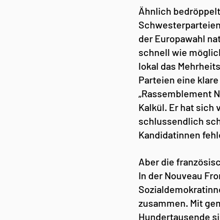
Ähnlich bedröppelt
Schwesterparteien 
der Europawahl nat
schnell wie möglic
lokal das Mehrheits
Parteien eine kla
„Rassemblement Nat
Kalkül. Er hat sich
schlussendlich sch
Kandidatinnen fehl
Aber die französis
In der Nouveau Fron
Sozialdemokratinne
zusammen. Mit ge
Hundertausende sin