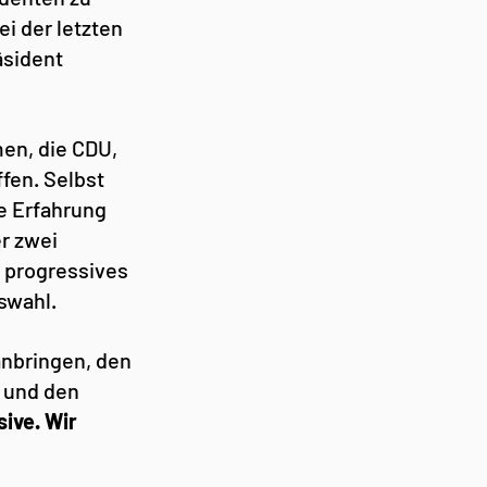
 der letzten 
äsident 
en, die CDU, 
fen. Selbst 
e Erfahrung 
r zwei 
 progressives 
swahl.
anbringen, den 
 und den 
ive. Wir 