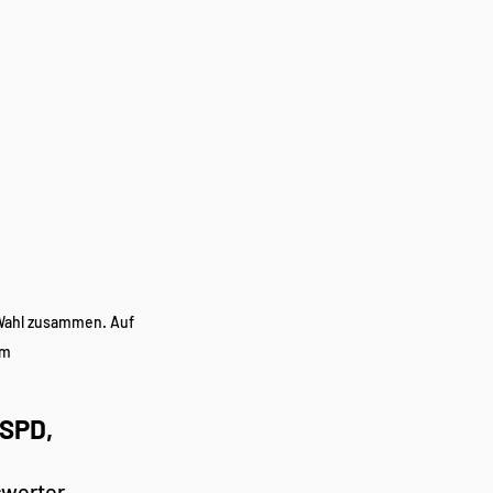
 Wahl zusammen. Auf 
um
 SPD,
werter 