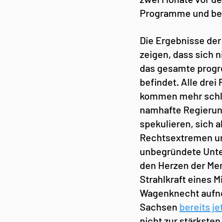
Programme und bes
Die Ergebnisse de
zeigen, dass sich n
das gesamte progre
befindet. Alle dre
kommen mehr schlec
namhafte Regierung
spekulieren, sich 
Rechtsextremen und
unbegründete Unter
den Herzen der Men
Strahlkraft eines M
Wagenknecht aufne
Sachsen 
bereits je
nicht zur stärkste