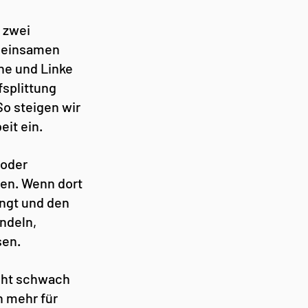
 zwei 
emeinsamen 
ne und Linke 
splittung 
o steigen wir 
eit ein.
 oder 
en. Wenn dort 
ngt und den 
ndeln, 
sen.
icht schwach 
 mehr für 