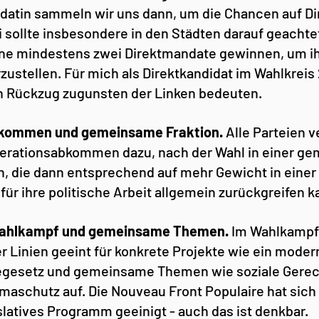
idatin sammeln wir uns dann, um die Chancen auf D
i sollte insbesondere in den Städten darauf geachte
ne mindestens zwei Direktmandate gewinnen, um ihr
zustellen. Für mich als Direktkandidat im Wahlkreis
n Rückzug zugunsten der Linken bedeuten.
kommen und gemeinsame Fraktion.
 Alle Parteien v
perationsabkommen dazu, nach der Wahl in einer g
en, die dann entsprechend auf mehr Gewicht in einer
für ihre politische Arbeit allgemein zurückgreifen k
ahlkampf und gemeinsame Themen.
 Im Wahlkampf 
r Linien geeint für konkrete Projekte wie ein moder
egesetz und gemeinsame Themen wie soziale Gerech
maschutz auf. Die Nouveau Front Populaire hat sich 
atives Programm geeinigt - auch das ist denkbar.