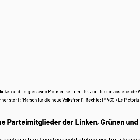
e linken und progressiven Parteien seit dem 10. Juni für die anstehende
ner steht: "Marsch für die neue Volksfront". Rechte: IMAGO / Le Pictori
e Parteimitglieder der Linken, Grünen und
r sächsischen Landtagswahl stehen wir trotz lesens