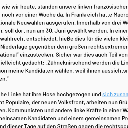
 wie wir heute, standen unsere linken französischen
noch vor einer Woche da. In Frankreich hatte Macro
ionale Neuwahlen ausgerufen. Innerhalb von drei W
h, soll dort nun am 30. Juni gewählt werden. In ein
wahlrecht entschiedet, hieße dies für die vielen kle
re Niederlage gegenüber dem großen rechtsextremen
ional“ einzustecken. Sicher war dies auch Teil von
 vielleicht gedacht: „Zähneknirschend werden die Li
on meine Kandidaten wählen, weil ihnen aussichtsr
en.“
che Linke hat ihre Hose hochgezogen und 
sich zusa
t Populaire, der neuen Volksfront, arbeiten nun Grü
n, Kommunisten und andere linke Kräfte in einer Wa
meinsamen Kandidaten und einem gemeinsamen Pr
d dieser Tage auf den Straßen gegen die rechtspop