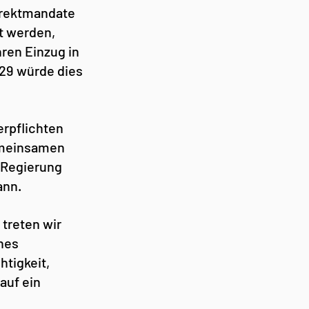
irektmandate 
t werden, 
en Einzug in 
 29 würde dies 
erpflichten 
emeinsamen 
 Regierung 
ann.
treten wir 
nes 
tigkeit, 
auf ein 