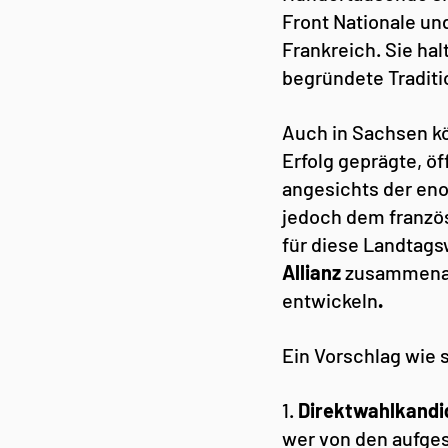
Front Nationale und
Frankreich. Sie hal
begründete Traditi
Auch in Sachsen kö
Erfolg geprägte, ö
angesichts der en
jedoch dem französ
für diese Landtagsw
Allianz
 zusammenar
entwickeln
.
Ein Vorschlag wie s
1. 
Direktwahlkandid
wer von den aufges