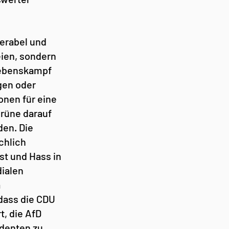
erabel und 
eien, sondern 
lebenskampf 
gen oder 
nen für eine 
rüne darauf 
en. Die 
chlich 
t und Hass in 
ialen 
 
ass die CDU 
, die AfD 
identen zu 