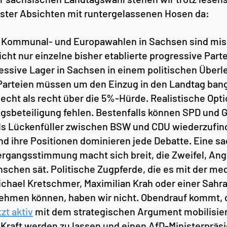
ter Absichten mit runtergelassenen Hosen da:
r Kommunal- und Europawahlen in Sachsen sind mis
icht nur einzelne bisher etablierte progressive Part
ssive Lager in Sachsen in einem politischen Über
i Parteien müssen um den Einzug in den Landtag ban
ht als recht über die 5%-Hürde. Realistische Optio
sbeteiligung fehlen. Bestenfalls können SPD und G
als Lückenfüller zwischen BSW und CDU wiederzufind
 ihre Positionen dominieren jede Debatte. Eine sa
gangsstimmung macht sich breit, die Zweifel, Angs
schen sät. Politische Zugpferde, die es mit der med
ichael Kretschmer, Maximilian Krah oder einer Sahra
hmen können, haben wir nicht. Obendrauf kommt, d
tzt aktiv
mit dem strategischen Argument mobilisiert
n Kraft werden zu lassen und einen AfD-Ministerpräs