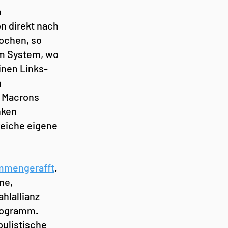
 
n direkt nach 
ochen, so 
em System, wo 
inen Links-
 
 Macrons 
nken 
eiche eigene 
mmengerafft
. 
ne, 
hlallianz 
ogramm. 
ulistische 